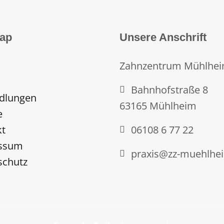
ap
Unsere Anschrift
Zahnzentrum Mühlhe
Bahnhofstraße 8
dlungen
63165 Mühlheim
e
kt
06108 6 77 22
ssum
praxis@zz-muehlhe
schutz